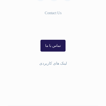
Contact Us
986133334800+
989365892016+
تماس با ما
لینک های کاربردی
با ما در ارتباط باشید
درباره دکتر حمیدرضا فلاحی
نمونه جراحی ها
کادر درمانی مجموعه