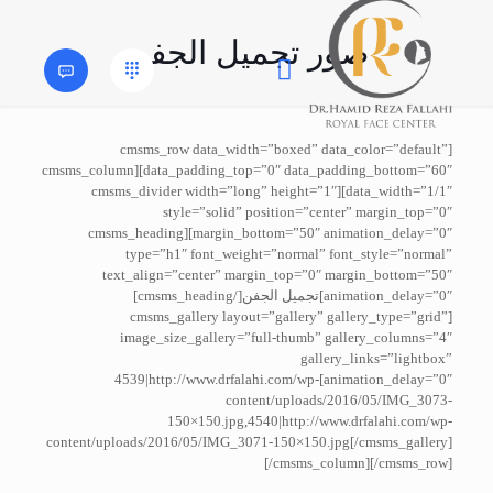
صور تجميل الجفن
[cmsms_row data_width=”boxed” data_color=”default”
data_padding_top=”0″ data_padding_bottom=”60″][cmsms_column
data_width=”1/1″][cmsms_divider width=”long” height=”1″
style=”solid” position=”center” margin_top=”0″
margin_bottom=”50″ animation_delay=”0″][cmsms_heading
type=”h1″ font_weight=”normal” font_style=”normal”
text_align=”center” margin_top=”0″ margin_bottom=”50″
animation_delay=”0″]تجميل الجفن[/cmsms_heading]
[cmsms_gallery layout=”gallery” gallery_type=”grid”
image_size_gallery=”full-thumb” gallery_columns=”4″
gallery_links=”lightbox”
animation_delay=”0″]4539|http://www.drfalahi.com/wp-
content/uploads/2016/05/IMG_3073-
150×150.jpg,4540|http://www.drfalahi.com/wp-
content/uploads/2016/05/IMG_3071-150×150.jpg[/cmsms_gallery]
[/cmsms_column][/cmsms_row]