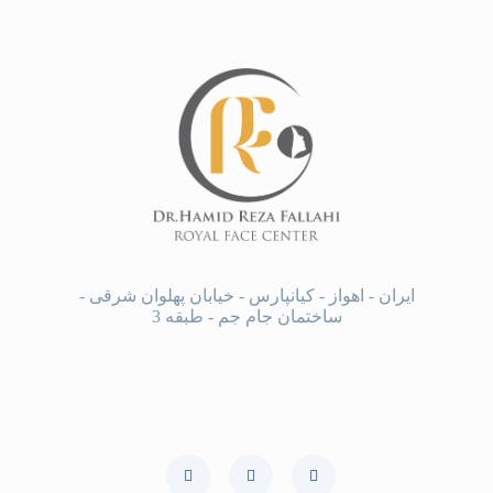
ایران - اهواز - کیانپارس - خیابان پهلوان شرقی -
ساختمان جام جم - طبقه 3
روزهای حضور : شنبه ، دوشنبه ، چهارشنبه :
ساعت 16:00 الی 19:00