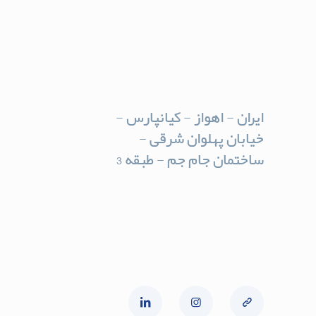
ایران - اهواز - کیانپارس -
خیابان پهلوان شرقی -
ساختمان جام جم - طبقه 3
روزهای حضور : شنبه ، دوشنبه ،
چهارشنبه :
ساعت 16:00 الی 19:00