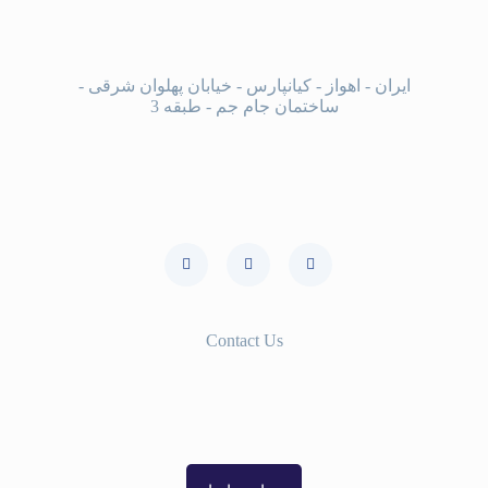
ایران - اهواز - کیانپارس - خیابان پهلوان شرقی -
ساختمان جام جم - طبقه 3
روزهای حضور : شنبه ، دوشنبه ، چهارشنبه :
ساعت 16:00 الی 19:00
Contact Us
986133334800+
989365892016+